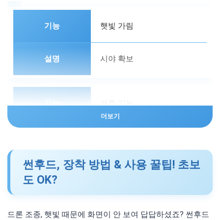
햇빛 가림
시야 확보
보호 기능
더보기
충격 및 긁힘 방지
썬후드, 장착 방법 & 사용 꿀팁! 초보
도 OK?
수명 연장
조종기 보호
드론 조종, 햇빛 때문에 화면이 안 보여 답답하셨죠? 썬후드