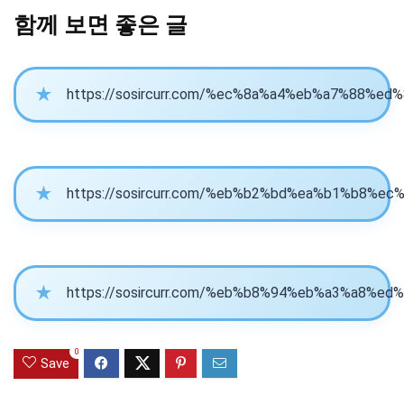
함께 보면 좋은 글
https://sosircurr.com/%ec%8a%a4%eb%a7%88%ed%
https://sosircurr.com/%eb%b2%bd%ea%b1%b8%ec%
https://sosircurr.com/%eb%b8%94%eb%a3%a8%ed%
0
Save